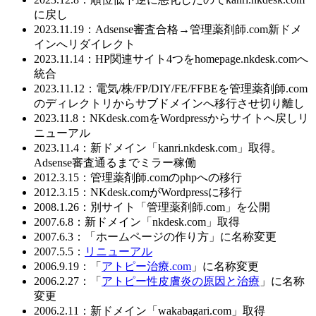
に戻し
2023.11.19：Adsense審査合格→管理薬剤師.com新ドメ
インへリダイレクト
2023.11.14：HP関連サイト4つをhomepage.nkdesk.comへ
統合
2023.11.12：電気/株/FP/DIY/FE/FFBEを管理薬剤師.com
のディレクトリからサブドメインへ移行させ切り離し
2023.11.8：NKdesk.comをWordpressからサイトへ戻しリ
ニューアル
2023.11.4：新ドメイン「kanri.nkdesk.com」取得。
Adsense審査通るまでミラー稼働
2012.3.15：管理薬剤師.comのphpへの移行
2012.3.15：NKdesk.comがWordpressに移行
2008.1.26：別サイト「管理薬剤師.com」を公開
2007.6.8：新ドメイン「nkdesk.com」取得
2007.6.3：「ホームページの作り方」に名称変更
2007.5.5：
リニューアル
2006.9.19：「
アトピー治療.com
」に名称変更
2006.2.27：「
アトピー性皮膚炎の原因と治療
」に名称
変更
2006.2.11：新ドメイン「wakabagari.com」取得