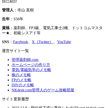
自己紹介
管理人
：寺山 直樹
生年
：S56年
資格
：薬剤師、FP3級、電気工事士2種、ドットコムマスタ
ー★、初級シスアド等
SNS
：
Facebook
、
X（Twitter）
、
YouTube
運営サイト一覧
管理薬剤師.com
ホームページの作り方
電気/電磁気学のメモ帳
株のメモ帳
FPのメモ帳
DIYのメモ帳
NKdesk.com管理人のゲーム攻略部屋
サイト更新履歴
2023.12.8：順位低下逆に悪化したのでkanri.nkdesk.com