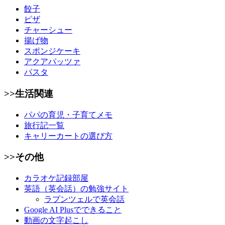
餃子
ピザ
チャーシュー
揚げ物
スポンジケーキ
アクアパッツァ
パスタ
>>生活関連
パパの育児・子育てメモ
旅行記一覧
キャリーカートの選び方
>>その他
カラオケ記録部屋
英語（英会話）の勉強サイト
ラプンツェルで英会話
Google AI Plusでできること
動画の文字起こし