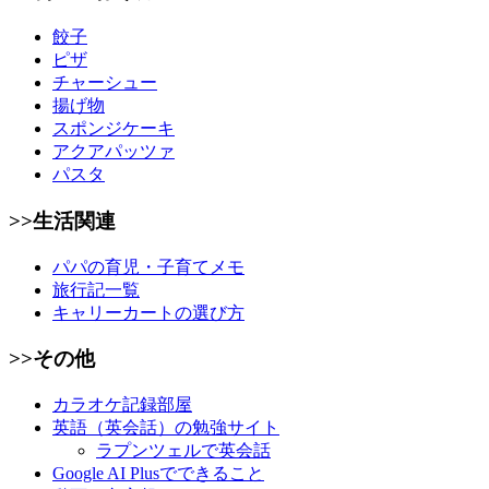
餃子
ピザ
チャーシュー
揚げ物
スポンジケーキ
アクアパッツァ
パスタ
>>生活関連
パパの育児・子育てメモ
旅行記一覧
キャリーカートの選び方
>>その他
カラオケ記録部屋
英語（英会話）の勉強サイト
ラプンツェルで英会話
Google AI Plusでできること