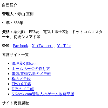
自己紹介
管理人
：寺山 直樹
生年
：S56年
資格
：薬剤師、FP3級、電気工事士2種、ドットコムマスタ
ー★、初級シスアド等
SNS
：
Facebook
、
X（Twitter）
、
YouTube
運営サイト一覧
管理薬剤師.com
ホームページの作り方
電気/電磁気学のメモ帳
株のメモ帳
FPのメモ帳
DIYのメモ帳
NKdesk.com管理人のゲーム攻略部屋
サイト更新履歴