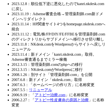
2023.12.8：順位低下逆に悪化したのでkanri.nkdesk.com
に戻し
2023.11.19：Adsense審査合格→管理薬剤師.com新ドメ
インへリダイレクト
2023.11.14：HP関連サイト4つをhomepage.nkdesk.comへ
統合
2023.11.12：電気/株/FP/DIY/FE/FFBEを管理薬剤師.com
のディレクトリからサブドメインへ移行させ切り離し
2023.11.8：NKdesk.comをWordpressからサイトへ戻しリ
ニューアル
2023.11.4：新ドメイン「kanri.nkdesk.com」取得。
Adsense審査通るまでミラー稼働
2012.3.15：管理薬剤師.comのphpへの移行
2012.3.15：NKdesk.comがWordpressに移行
2008.1.26：別サイト「管理薬剤師.com」を公開
2007.6.8：新ドメイン「nkdesk.com」取得
2007.6.3：「ホームページの作り方」に名称変更
2007.5.5：
リニューアル
2006.9.19：「
アトピー治療.com
」に名称変更
2006.2.27：「
アトピー性皮膚炎の原因と治療
」に名称
変更