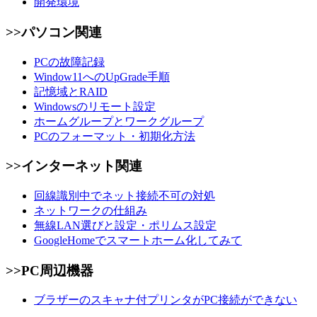
開発環境
>>パソコン関連
PCの故障記録
Window11へのUpGrade手順
記憶域とRAID
Windowsのリモート設定
ホームグループとワークグループ
PCのフォーマット・初期化方法
>>インターネット関連
回線識別中でネット接続不可の対処
ネットワークの仕組み
無線LAN選びと設定・ポリムス設定
GoogleHomeでスマートホーム化してみて
>>PC周辺機器
ブラザーのスキャナ付プリンタがPC接続ができない