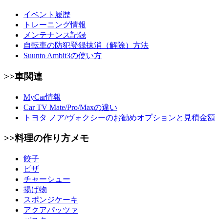
イベント履歴
トレーニング情報
メンテナンス記録
自転車の防犯登録抹消（解除）方法
Suunto Ambit3の使い方
>>車関連
MyCar情報
Car TV Mate/Pro/Maxの違い
トヨタ ノア/ヴォクシーのお勧めオプションと見積金額
>>料理の作り方メモ
餃子
ピザ
チャーシュー
揚げ物
スポンジケーキ
アクアパッツァ