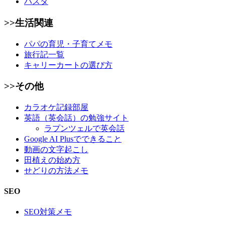
パスタ
>>生活関連
パパの育児・子育てメモ
旅行記一覧
キャリーカートの選び方
>>その他
カラオケ記録部屋
英語（英会話）の勉強サイト
ラプンツェルで英会話
Google AI Plusでできること
動画の文字起こし
田植えの始め方
せどりの方法メモ
SEO
SEO対策メモ