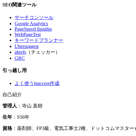
SEO関連ツール
サーチコンソール
Google Analytics
PageSpeed Insights
WebPageTest
キーワードプランナー
Ubersuggest
ahrefs
（チェッカー）
GRC
引っ越し用
よく使うhtaccess作成
自己紹介
管理人
：寺山 直樹
生年
：S56年
資格
：薬剤師、FP3級、電気工事士2種、ドットコムマスタ