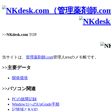
>>
NKdesk.com
TOP
当サイトは、
管理薬剤師.com
管理人teraのメモ帳です。
>>主要データ
開発環境
>>パソコン関連
PCの故障記録
Window11へのUpGrade手順
記憶域とRAID