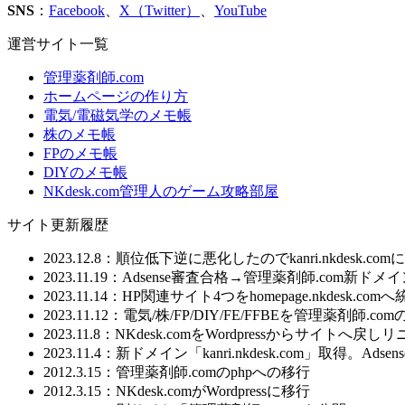
SNS
：
Facebook
、
X（Twitter）
、
YouTube
運営サイト一覧
管理薬剤師.com
ホームページの作り方
電気/電磁気学のメモ帳
株のメモ帳
FPのメモ帳
DIYのメモ帳
NKdesk.com管理人のゲーム攻略部屋
サイト更新履歴
2023.12.8：順位低下逆に悪化したのでkanri.nkdesk.co
2023.11.19：Adsense審査合格→管理薬剤師.com新
2023.11.14：HP関連サイト4つをhomepage.nkdesk.com
2023.11.12：電気/株/FP/DIY/FE/FFBEを管理
2023.11.8：NKdesk.comをWordpressからサイトへ戻
2023.11.4：新ドメイン「kanri.nkdesk.com」取得。A
2012.3.15：管理薬剤師.comのphpへの移行
2012.3.15：NKdesk.comがWordpressに移行