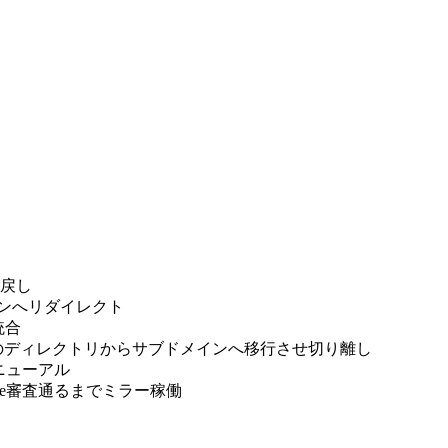
mに戻し
ドメインへリダイレクト
へ統合
薬剤師.comのディレクトリからサブドメインへ移行させ切り離し
しリニューアル
dsense審査通るまでミラー稼働