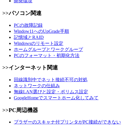
開発環境
>>パソコン関連
PCの故障記録
Window11へのUpGrade手順
記憶域とRAID
Windowsのリモート設定
ホームグループとワークグループ
PCのフォーマット・初期化方法
>>インターネット関連
回線識別中でネット接続不可の対処
ネットワークの仕組み
無線LAN選びと設定・ポリムス設定
GoogleHomeでスマートホーム化してみて
>>PC周辺機器
ブラザーのスキャナ付プリンタがPC接続ができない