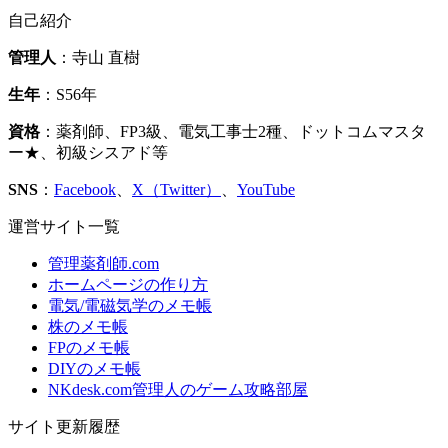
自己紹介
管理人
：寺山 直樹
生年
：S56年
資格
：薬剤師、FP3級、電気工事士2種、ドットコムマスタ
ー★、初級シスアド等
SNS
：
Facebook
、
X（Twitter）
、
YouTube
運営サイト一覧
管理薬剤師.com
ホームページの作り方
電気/電磁気学のメモ帳
株のメモ帳
FPのメモ帳
DIYのメモ帳
NKdesk.com管理人のゲーム攻略部屋
サイト更新履歴