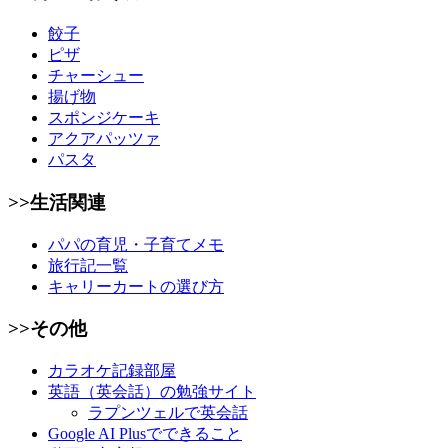
餃子
ピザ
チャーシュー
揚げ物
スポンジケーキ
アクアパッツァ
パスタ
>>生活関連
パパの育児・子育てメモ
旅行記一覧
キャリーカートの選び方
>>その他
カラオケ記録部屋
英語（英会話）の勉強サイト
ラプンツェルで英会話
Google AI Plusでできること