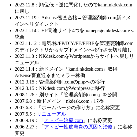
2023.12.8：順位低下逆に悪化したのでkanri.nkdesk.com
に戻し
2023.11.19：Adsense審査合格→管理薬剤師.com新ドメ
インへリダイレクト
2023.11.14：HP関連サイト4つをhomepage.nkdesk.comへ
統合
2023.11.12：電気/株/FP/DIY/FE/FFBEを管理薬剤師.com
のディレクトリからサブドメインへ移行させ切り離し
2023.11.8：NKdesk.comをWordpressからサイトへ戻しリ
ニューアル
2023.11.4：新ドメイン「kanri.nkdesk.com」取得。
Adsense審査通るまでミラー稼働
2012.3.15：管理薬剤師.comのphpへの移行
2012.3.15：NKdesk.comがWordpressに移行
2008.1.26：別サイト「管理薬剤師.com」を公開
2007.6.8：新ドメイン「nkdesk.com」取得
2007.6.3：「ホームページの作り方」に名称変更
2007.5.5：
リニューアル
2006.9.19：「
アトピー治療.com
」に名称変更
2006.2.27：「
アトピー性皮膚炎の原因と治療
」に名称
変更