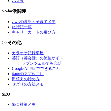
パスタ
>>生活関連
パパの育児・子育てメモ
旅行記一覧
キャリーカートの選び方
>>その他
カラオケ記録部屋
英語（英会話）の勉強サイト
ラプンツェルで英会話
Google AI Plusでできること
動画の文字起こし
田植えの始め方
せどりの方法メモ
SEO
SEO対策メモ