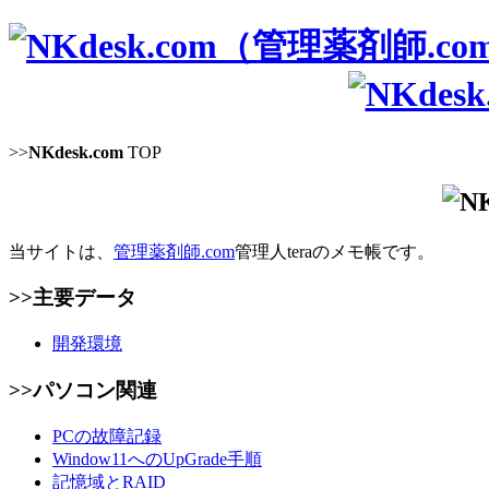
>>
NKdesk.com
TOP
当サイトは、
管理薬剤師.com
管理人teraのメモ帳です。
>>主要データ
開発環境
>>パソコン関連
PCの故障記録
Window11へのUpGrade手順
記憶域とRAID