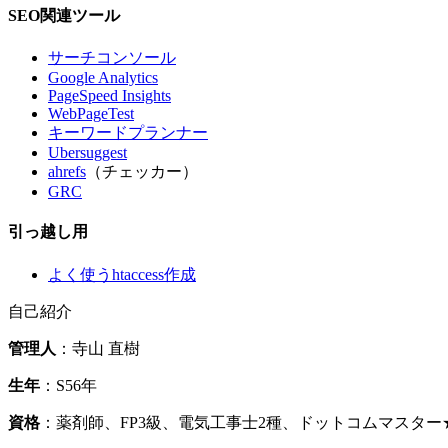
SEO関連ツール
サーチコンソール
Google Analytics
PageSpeed Insights
WebPageTest
キーワードプランナー
Ubersuggest
ahrefs
（チェッカー）
GRC
引っ越し用
よく使うhtaccess作成
自己紹介
管理人
：寺山 直樹
生年
：S56年
資格
：薬剤師、FP3級、電気工事士2種、ドットコムマスタ