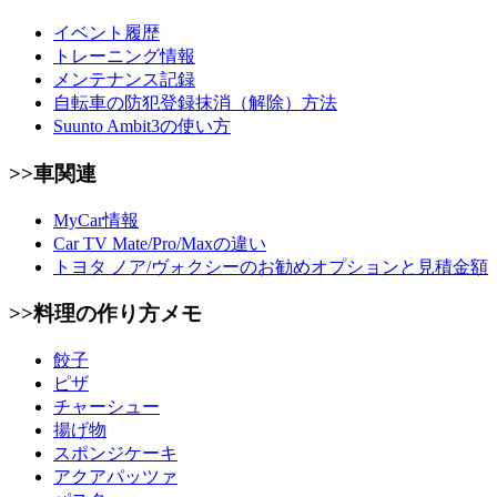
イベント履歴
トレーニング情報
メンテナンス記録
自転車の防犯登録抹消（解除）方法
Suunto Ambit3の使い方
>>車関連
MyCar情報
Car TV Mate/Pro/Maxの違い
トヨタ ノア/ヴォクシーのお勧めオプションと見積金額
>>料理の作り方メモ
餃子
ピザ
チャーシュー
揚げ物
スポンジケーキ
アクアパッツァ