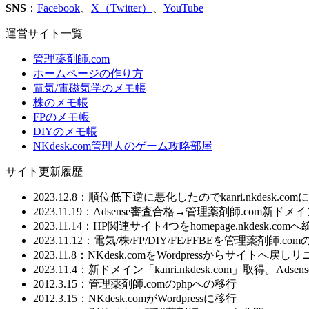
SNS
：
Facebook
、
X（Twitter）
、
YouTube
運営サイト一覧
管理薬剤師.com
ホームページの作り方
電気/電磁気学のメモ帳
株のメモ帳
FPのメモ帳
DIYのメモ帳
NKdesk.com管理人のゲーム攻略部屋
サイト更新履歴
2023.12.8：順位低下逆に悪化したのでkanri.nkdesk.co
2023.11.19：Adsense審査合格→管理薬剤師.com新
2023.11.14：HP関連サイト4つをhomepage.nkdesk.com
2023.11.12：電気/株/FP/DIY/FE/FFBEを管理
2023.11.8：NKdesk.comをWordpressからサイトへ戻
2023.11.4：新ドメイン「kanri.nkdesk.com」取得。A
2012.3.15：管理薬剤師.comのphpへの移行
2012.3.15：NKdesk.comがWordpressに移行