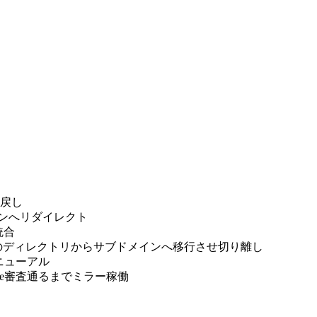
mに戻し
ドメインへリダイレクト
へ統合
薬剤師.comのディレクトリからサブドメインへ移行させ切り離し
しリニューアル
dsense審査通るまでミラー稼働