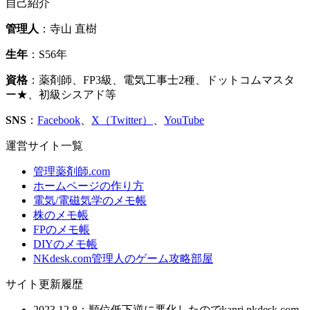
自己紹介
管理人
：寺山 直樹
生年
：S56年
資格
：薬剤師、FP3級、電気工事士2種、ドットコムマスタ
ー★、初級シスアド等
SNS
：
Facebook
、
X（Twitter）
、
YouTube
運営サイト一覧
管理薬剤師.com
ホームページの作り方
電気/電磁気学のメモ帳
株のメモ帳
FPのメモ帳
DIYのメモ帳
NKdesk.com管理人のゲーム攻略部屋
サイト更新履歴
2023.12.8：順位低下逆に悪化したのでkanri.nkdesk.com