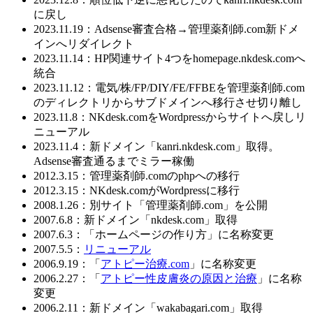
に戻し
2023.11.19：Adsense審査合格→管理薬剤師.com新ドメ
インへリダイレクト
2023.11.14：HP関連サイト4つをhomepage.nkdesk.comへ
統合
2023.11.12：電気/株/FP/DIY/FE/FFBEを管理薬剤師.com
のディレクトリからサブドメインへ移行させ切り離し
2023.11.8：NKdesk.comをWordpressからサイトへ戻しリ
ニューアル
2023.11.4：新ドメイン「kanri.nkdesk.com」取得。
Adsense審査通るまでミラー稼働
2012.3.15：管理薬剤師.comのphpへの移行
2012.3.15：NKdesk.comがWordpressに移行
2008.1.26：別サイト「管理薬剤師.com」を公開
2007.6.8：新ドメイン「nkdesk.com」取得
2007.6.3：「ホームページの作り方」に名称変更
2007.5.5：
リニューアル
2006.9.19：「
アトピー治療.com
」に名称変更
2006.2.27：「
アトピー性皮膚炎の原因と治療
」に名称
変更
2006.2.11：新ドメイン「wakabagari.com」取得