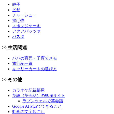
餃子
ピザ
チャーシュー
揚げ物
スポンジケーキ
アクアパッツァ
パスタ
>>生活関連
パパの育児・子育てメモ
旅行記一覧
キャリーカートの選び方
>>その他
カラオケ記録部屋
英語（英会話）の勉強サイト
ラプンツェルで英会話
Google AI Plusでできること
動画の文字起こし