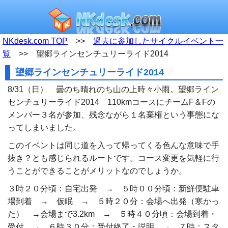
NKdesk.com TOP
>>
過去に参加したサイクルイベント一
覧
>> 望郷ラインセンチュリーライド2014
望郷ラインセンチュリーライド2014
8/31（日） 曇のち晴れのち山の上時々小雨。望郷ライン
センチュリーライド2014 110kmコースにチームF＆Fの
メンバー３名が参加、残念ながら１名棄権という事態にな
ってしまいました。
このイベントは同じ道を入って帰ってくる色んな意味で手
抜き？とも感じられるルートです。コース変更を気軽に行
うことができることがメリットなのでしょうか。
３時２０分頃：自宅出発 → ５時００分頃：新鮮便駐車
場到着 → 仮眠 → ５時２０分：会場へ出発（寒かっ
た） →会場まで3.2km → ５時４０分頃：会場到着・
受付 → ６時３０分：受付終了・説明 → ７時：スタ