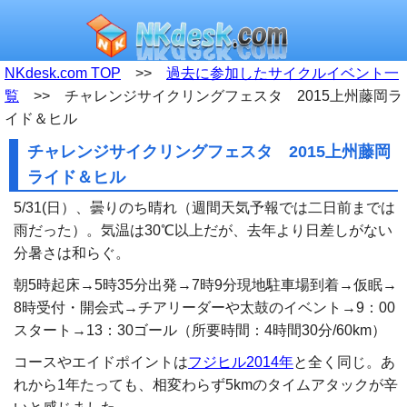
NKdesk.com TOP
>>
過去に参加したサイクルイベント一
覧
>> チャレンジサイクリングフェスタ 2015上州藤岡ラ
イド＆ヒル
チャレンジサイクリングフェスタ 2015上州藤岡
ライド＆ヒル
5/31(日）、曇りのち晴れ（週間天気予報では二日前までは
雨だった）。気温は30℃以上だが、去年より日差しがない
分暑さは和らぐ。
朝5時起床→5時35分出発→7時9分現地駐車場到着→仮眠→
8時受付・開会式→チアリーダーや太鼓のイベント→9：00
スタート→13：30ゴール（所要時間：4時間30分/60km）
コースやエイドポイントは
フジヒル2014年
と全く同じ。あ
れから1年たっても、相変わらず5kmのタイムアタックが辛