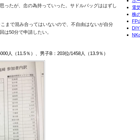
ホ
思ったが、念の為持っていった。サドルバッグははずし
電
株
F
。そこまで混み合ってはいないので、不自由はないが自分
DI
回は50分で申請したい。
NK
000人（11.5％）、男子B：203位/1458人（13.9％）