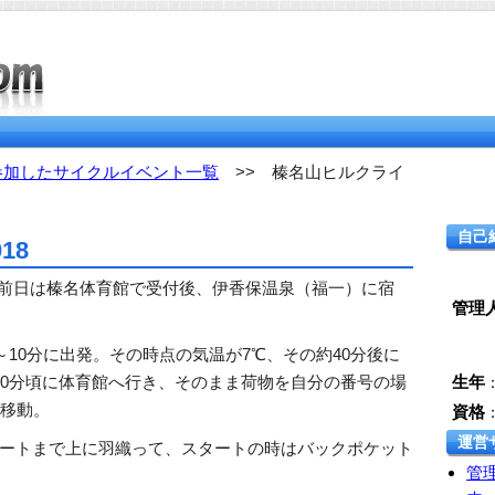
参加したサイクルイベント一覧
>> 榛名山ヒルクライ
自己
18
度。前日は榛名体育館で受付後、伊香保温泉（福一）に宿
管理
～10分に出発。その時点の気温が7℃、その約40分後に
10分頃に体育館へ行き、そのまま荷物を自分の番号の場
生年
へ移動。
資格
運営
タートまで上に羽織って、スタートの時はバックポケット
管理