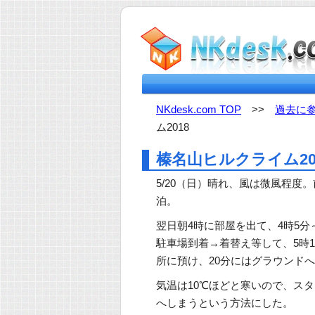
NKdesk.com TOP
>>
過去に
ム2018
榛名山ヒルクライム20
5/20（日）晴れ、風は微風程
泊。
翌日朝4時に部屋を出て、4時5分
駐車場到着→着替え等して、5時
所に預け、20分にはグラウンド
気温は10℃ほどと寒いので、ス
へしまうという方法にした。