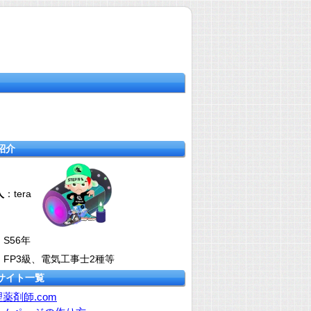
紹介
人
：tera
：S56年
：FP3級、電気工事士2種等
サイト一覧
薬剤師.com