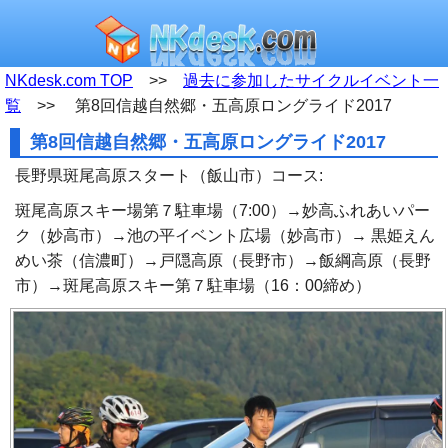
NKdesk.com TOP
>>
過去に参加したサイクルイベント一
覧
>> 第8回信越自然郷・五高原ロングライド2017
第8回信越自然郷・五高原ロングライド2017
長野県斑尾高原スタート（飯山市）コース:
斑尾高原スキー場第７駐車場（7:00）→妙高ふれあいパー
ク（妙高市）→池の平イベント広場（妙高市）→ 黒姫えん
めい茶（信濃町）→戸隠高原（長野市）→飯綱高原（長野
市）→斑尾高原スキー第７駐車場（16：00締め）