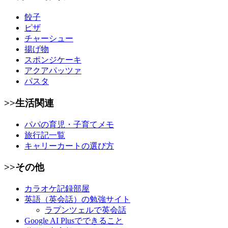
餃子
ピザ
チャーシュー
揚げ物
スポンジケーキ
アクアパッツァ
パスタ
>>生活関連
パパの育児・子育てメモ
旅行記一覧
キャリーカートの選び方
>>その他
カラオケ記録部屋
英語（英会話）の勉強サイト
ラプンツェルで英会話
Google AI Plusでできること