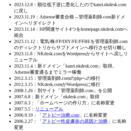
2023.12.8：順位低下逆に悪化したのでkanri.nkdesk.com
に戻し
2023.11.19：Adsense審査合格→管理薬剤師.com新ドメ
インへリダイレクト
2023.11.14：HP関連サイト4つをhomepage.nkdesk.comへ
統合
2023.11.12：電気/株/FP/DIY/FE/FFBEを管理薬剤師.com
のディレクトリからサブドメインへ移行させ切り離し
2023.11.8：NKdesk.comをWordpressからサイトへ戻しリ
ニューアル
2023.11.4：新ドメイン「kanri.nkdesk.com」取得。
Adsense審査通るまでミラー稼働
2012.3.15：管理薬剤師.comのphpへの移行
2012.3.15：NKdesk.comがWordpressに移行
2008.1.26：別サイト「管理薬剤師.com」を公開
2007.6.8：新ドメイン「nkdesk.com」取得
2007.6.3：「ホームページの作り方」に名称変更
2007.5.5：
リニューアル
2006.9.19：「
アトピー治療.com
」に名称変更
2006.2.27：「
アトピー性皮膚炎の原因と治療
」に名称
変更