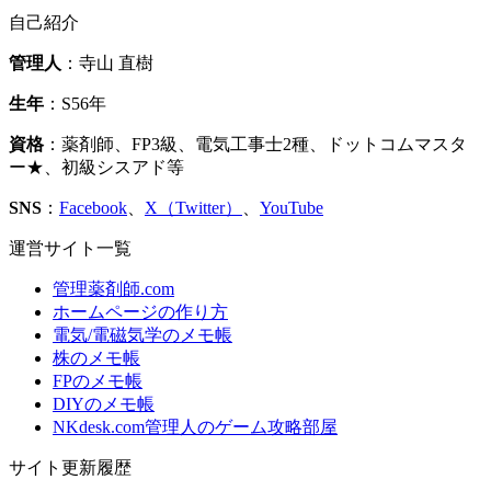
自己紹介
管理人
：寺山 直樹
生年
：S56年
資格
：薬剤師、FP3級、電気工事士2種、ドットコムマスタ
ー★、初級シスアド等
SNS
：
Facebook
、
X（Twitter）
、
YouTube
運営サイト一覧
管理薬剤師.com
ホームページの作り方
電気/電磁気学のメモ帳
株のメモ帳
FPのメモ帳
DIYのメモ帳
NKdesk.com管理人のゲーム攻略部屋
サイト更新履歴