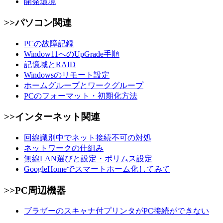
開発環境
>>パソコン関連
PCの故障記録
Window11へのUpGrade手順
記憶域とRAID
Windowsのリモート設定
ホームグループとワークグループ
PCのフォーマット・初期化方法
>>インターネット関連
回線識別中でネット接続不可の対処
ネットワークの仕組み
無線LAN選びと設定・ポリムス設定
GoogleHomeでスマートホーム化してみて
>>PC周辺機器
ブラザーのスキャナ付プリンタがPC接続ができない